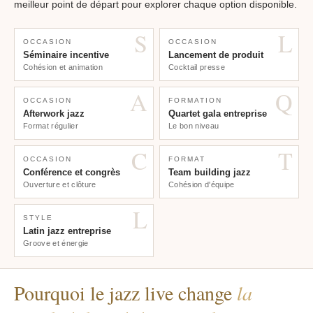
meilleur point de départ pour explorer chaque option disponible.
S
L
OCCASION
OCCASION
Séminaire incentive
Lancement de produit
Cohésion et animation
Cocktail presse
A
Q
OCCASION
FORMATION
Afterwork jazz
Quartet gala entreprise
Format régulier
Le bon niveau
C
T
OCCASION
FORMAT
Conférence et congrès
Team building jazz
Ouverture et clôture
Cohésion d'équipe
L
STYLE
Latin jazz entreprise
Groove et énergie
Pourquoi le jazz live change
la