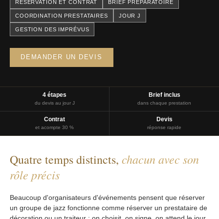
RÉSERVATION ET CONTRAT
BRIEF PRÉPARATOIRE
COORDINATION PRESTATAIRES
JOUR J
GESTION DES IMPRÉVUS
DEMANDER UN DEVIS
4 étapes
Brief inclus
du devis au jour J
dans chaque prestation
Contrat
Devis
et acompte 30 %
réponse rapide
chacun avec son
Quatre temps distincts,
rôle précis
Beaucoup d'organisateurs d'événements pensent que réserver
un groupe de jazz fonctionne comme réserver un prestataire de
décoration ou un traiteur : on choisit, on signe, on attend le jour