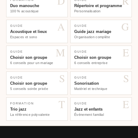
D
R
Duo manouche
Répertoire et programme
100 % acoustique
Personnalisation
A
G
GUIDE
GUIDE
Acoustique et lieux
Guide jazz mariage
Espaces et sono
Organisation complète
M
E
GUIDE
GUIDE
Choisir son groupe
Choisir son groupe
6 conseils pour un mariage
6 conseils entreprise
S
S
GUIDE
GUIDE
Choisir son groupe
Sonorisation
5 conseils soirée privée
Matériel et technique
T
E
FORMATION
GUIDE
Trio jazz
Jazz et enfants
La référence polyvalente
Événement familial